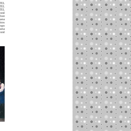
ATEL
ATEL
 TEL
ural
lore
uesa
iros
grupo
uesa
ural