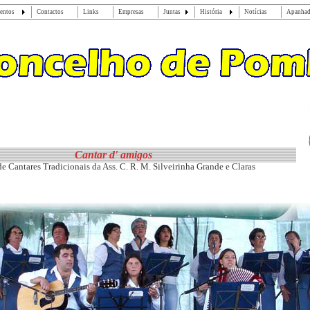
entos
Contactos
Links
Empresas
Juntas
História
Notícias
Apanha
Cantar d' amigos
e Cantares Tradicionais da Ass. C. R. M. Silveirinha Grande e Claras
Tel's: 233959267 | 962887832 | 964959196 |
silveirinhaclaras@sapo.pt