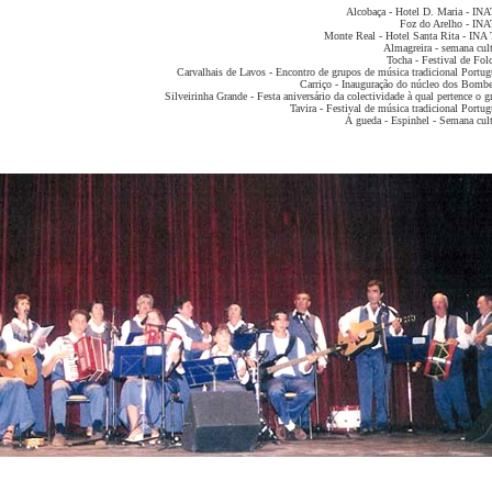
Alcobaça - Hotel D. Maria - IN
Foz do Arelho - IN
Monte Real - Hotel Santa Rita - INA
Almagreira - semana cult
Tocha - Festival de Folc
Carvalhais de Lavos - Encontro de grupos de música tradicional Portug
Carriço - Inauguração do núcleo dos Bombe
Silveirinha Grande - Festa aniversário da colectividade à qual pertence o 
Tavira - Festival de música tradicional Portug
Á gueda - Espinhel - Semana cult