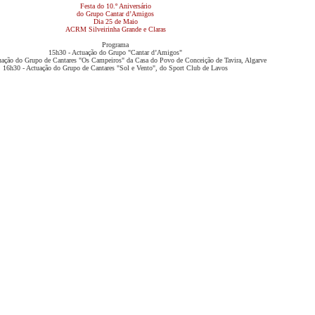
Festa do 10.º Aniversário
do Grupo Cantar d’Amigos
Dia 25 de Maio
ACRM Silveirinha Grande e Claras
Programa
15h30 - Actuação do Grupo "Cantar d’Amigos"
uação do Grupo de Cantares "Os Campeiros" da Casa do Povo de Conceição de Tavira, Algarve
16h30 - Actuação do Grupo de Cantares "Sol e Vento", do Sport Club de Lavos