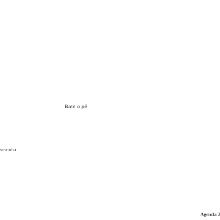
Bate o pé
veirinha
Agenda 