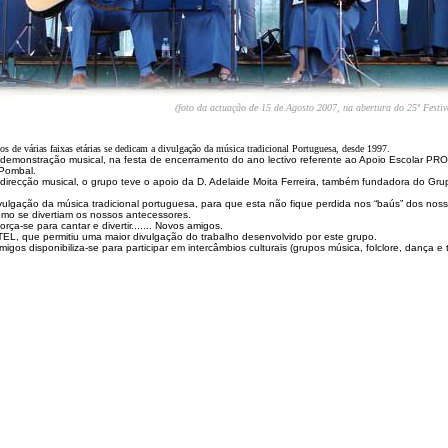
(foto da actuação de 15 de Agosto 2007, na abertura do 25º Festiv
 de várias faixas etárias se dedicam a divulgação da música tradicional Portuguesa, desde 1997.
emonstração musical, na festa de encerramento do ano lectivo referente ao Apoio Escolar PR
 Pombal.
direcção musical, o grupo teve o apoio da D. Adelaide Moita Ferreira, também fundadora do Grup
divulgação da música tradicional portuguesa, para que esta não fique perdida nos “baús” dos noss
mo se divertiam os nossos antecessores.
ça-se para cantar e divertir....... Novos amigos.
TEL, que permitiu uma maior divulgação do trabalho desenvolvido por este grupo.
gos disponibiliza-se para participar em intercâmbios culturais (grupos música, folclore, dança e te