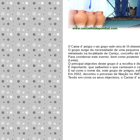
O Cantar d' amigos e um grupo onde cerca de 16 elementos
O grupo surge da necessidade de uma pequena d
ministrado na localidade de Carriço, concelho de
Para coordenar este evento, bem como posterior 
(Leiria).
O principal objectivo deste grupo é a recolha e 
É importante, que saibamos o que cantavam e co
E tal como o nome diz, este grupo de amigos, esfor
Em 2002, decorreu o processo de filiação no INA
Tendo em conta os seus objectivos, o Cantar d' ami