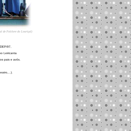
al de Folclore do Louriçal)
ODEP/97,
o Leiricanta
os pais e avós.
atro,...).