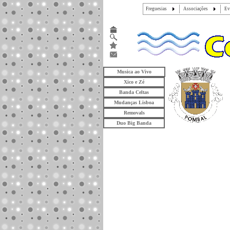
Freguesias
Associações
Ev
Musica ao Vivo
Xico e Zé
Banda Celtas
Mudanças Lisboa
Removals
Duo Big Banda