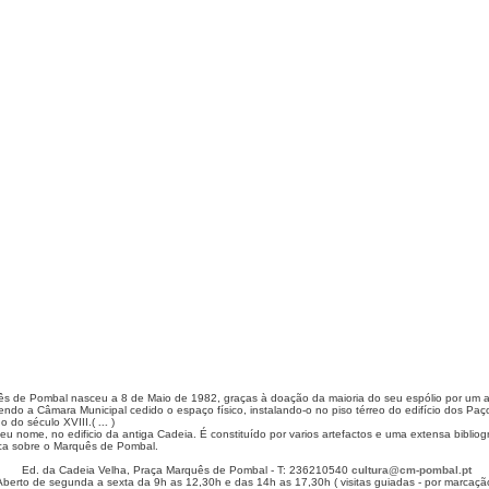
s de Pombal nasceu a 8 de Maio de 1982, graças à doação da maioria do seu espólio por um a
ndo a Câmara Municipal cedido o espaço físico, instalando-o no piso térreo do edifício dos Paç
o do século XVIII.(
...
)
eu nome, no edificio da antiga Cadeia. É constituído por varios artefactos e uma extensa bibli
ica sobre o Marquês de Pombal.
Ed. da Cadeia Velha, Praça Marquês de Pombal - T: 236210540
cultura@cm-pombal.pt
Aberto de segunda a sexta da 9h as 12,30h e das 14h as 17,30h ( visitas guiadas - por marcaçã