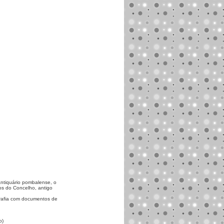
ntiquário pombalense, o
os do Concelho, antigo
ografia com documentos de
o)