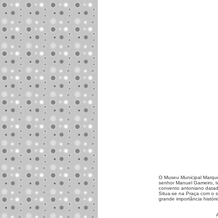
O Museu Municipal Marquê
senhor Manuel Gameiro, te
convento antoniano datad
Situa-se na Praça com o s
grande importância histór