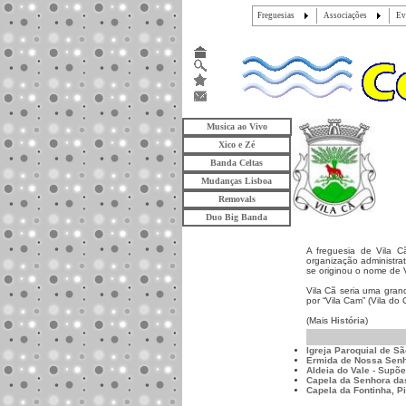
Freguesias
Associações
Ev
Musica ao Vivo
Xico e Zé
Banda Celtas
Mudanças Lisboa
Removals
Duo Big Banda
A freguesia de Vila C
organização administra
se originou o nome de V
Vila Cã seria uma gra
por “Vila Cam” (Vila do
(Mais
História
)
Igreja Paroquial de S
Ermida de Nossa Sen
Aldeia do Vale
- Supõe-
Capela da Senhora da
Capela da Fontinha, P