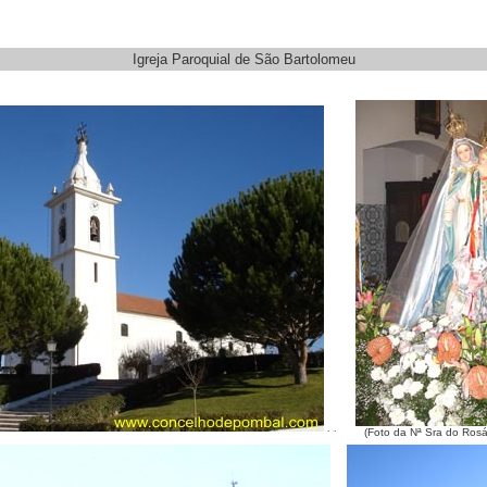
Igreja Paroquial de São Bartolomeu
. .
(Foto da Nª Sra do Rosá