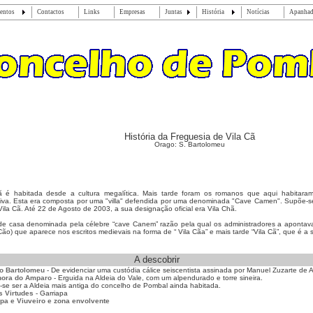
entos
Contactos
Links
Empresas
Juntas
História
Notícias
Apanha
História da Freguesia de Vila Cã
Orago: S. Bartolomeu
ã é habitada desde a cultura megalítica. Mais tarde foram os romanos que aqui habitar
tiva. Esta era composta por uma "villa" defendida por uma denominada "Cave Camen". Supõe-
ila Cã. Até 22 de Agosto de 2003, a sua designação oficial era Vila Chã.
nde casa denominada pela célebre “cave Canem” razão pela qual os administradores a aponta
 Cão) que aparece nos escritos medievais na forma de “ Vila Cãa” e mais tarde “Vila Cã”, que é a
A descobrir
ão Bartolomeu
- De evidenciar uma custódia cálice seiscentista assinada por Manuel Zuzarte de 
hora do Amparo
- Erguida na Aldeia do Vale, com um alpendurado e torre sineira.
se ser a Aldeia mais antiga do concelho de Pombal ainda habitada.
s Virtudes
- Garriapa
ipa e Viuveiro e zona envolvente