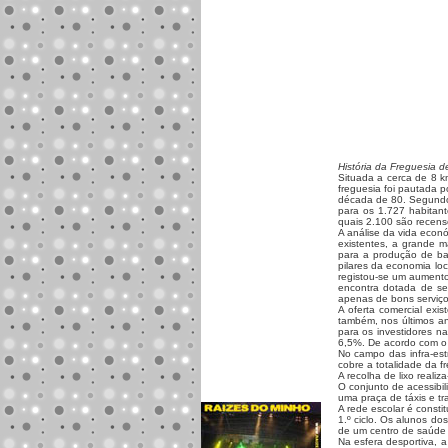
História da Freguesia d
Situada a cerca de 8 k
freguesia foi pautada 
década de 80. Segundo 
para os 1.727 habitan
quais 2.100 são recen
A análise da vida econó
existentes, a grande m
para a produção de bat
pilares da economia loc
registou-se um aumento 
encontra dotada de se
apenas de bons serviços
A oferta comercial exi
também, nos últimos an
para os investidores n
6,5%. De acordo com o 
No campo das infra-estr
cobre a totalidade da 
A recolha de lixo reali
O conjunto de acessibil
uma praça de táxis e tr
A rede escolar é consti
1.º ciclo. Os alunos d
de um centro de saúde e
Na esfera desportiva, a