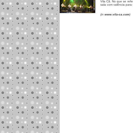
Vila Cã. No que se refe
sala com valência para 
(in
www.vila-ca.com
)