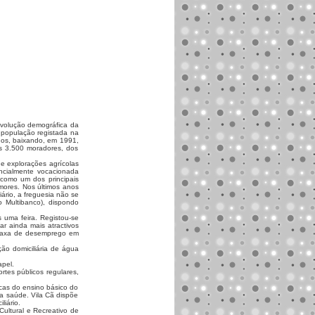
evolução demográfica da
 população registada na
uos, baixando, em 1991,
os 3.500 moradores, dos
de explorações agrícolas
encialmente vocacionada
 como um dos principais
rmores. Nos últimos anos
ário, a freguesia não se
o Multibanco), dispondo
 uma feira. Registou-se
r ainda mais atractivos
a taxa de desemprego em
ção domiciliária de água
apel.
tes públicos regu­lares,
icas do ensino bási­co do
da saúde. Vila Cã dispõe
liário.
ul­tural e Recreativo de