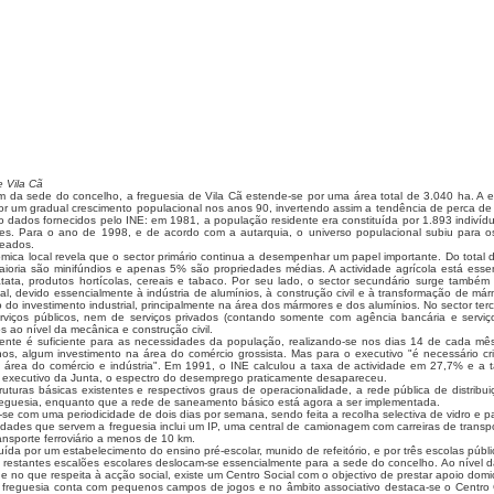
e Vila Cã
m da sede do concelho, a freguesia de Vila Cã estende-se por uma área total de 3.040 ha. A 
por um gradual crescimento populacional nos anos 90, invertendo assim a tendência de perca de
dados fornecidos pelo INE: em 1981, a população residente era constituída por 1.893 indivíd
tes. Para o ano de 1998, e de acordo com a autarquia, o universo populacional subiu para 
seados.
mica local revela que o sector primário conti­nua a desempenhar um papel importante. Do total 
aioria são minifúndios e apenas 5% são proprie­dades médias. A actividade agrícola está ess
ata, produtos hortícolas, cereais e tabaco. Por seu lado, o sector secundário surge também
al, devido essencialmente à indústria de alumínios, à cons­trução civil e à transformação de má
do investimento industrial, principalmente na área dos már­mores e dos alumínios. No sector terci
rviços públicos, nem de serviços privados (contando somente com agência bancária e serviç
 ao nível da mecânica e construção civil.
stente é suficiente para as necessidades da popu­lação, realizando-se nos dias 14 de cada mês
os, algum investimento na área do comércio grossista. Mas para o executivo "é necessário cria
a área do comércio e indústria". Em 1991, o INE calculou a taxa de activi­dade em 27,7% e 
executi­vo da Junta, o espectro do desemprego praticamente desapareceu.
uturas básicas existentes e respectivos graus de operacionalidade, a rede pública de distribui
freguesia, enquanto que a rede de saneamento básico está agora a ser implementada.
za-se com uma periodicidade de dois dias por semana, sendo feita a recolha selectiva de vidro e p
idades que servem a freguesia inclui um IP, uma central de camionagem com carreiras de transpor
ansporte ferroviário a menos de 10 km.
tuída por um estabelecimento do ensino pré-escolar, munido de refeitório, e por três escolas públ
os restantes escalões escolares deslocam-se essencialmente para a sede do concelho. Ao nível 
 no que respeita à acção social, existe um Centro Social com o objectivo de prestar apoio domici
 freguesia conta com pequenos cam­pos de jogos e no âm­bito associativo des­taca-se o Centro C