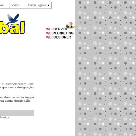
dos
Videos
Outras Páginas
am e estabeleceram uma
se que desta designação
vam durante muito tempo
 sua actual designação.
Almeida.