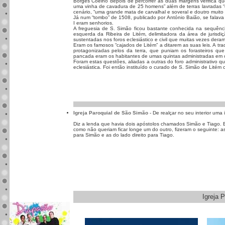
Borges Coelho depois de percorrer as duas margens verifica qu
uma vinha de cavadura de 25 homens” além de terras lavradas 
cenário, “uma grande mata de carvalhal e soveral e doutro muito 
Já num “tombo” de 1508, publicado por António Baião, se falava
I eram senhorios.
A freguesia de S. Simão ficou bastante conhecida na sequênci
esquerda da Ribeira de Litém, delimitadora da área de jurisd
sustentadas nos foros eclesiástico e civil que muitas vezes dera
Eram os famosos “cajados de Litém” a ditarem as suas leis. A tra
protagonizadas pelos da terra, que puniam os forasteiros que
pancada eram os habitantes de umas quintas administradas em 
Foram estas questões, aliadas a outras do foro administrativo
eclesiástica. Foi então instituído o curado de S. Simão de Litém
Igreja Paroquial de São Simão
- De realçar no seu interior um
Diz a lenda que havia dois apóstolos chamados Simão e Tiago. E
como não queriam ficar longe um do outro, fizeram o seguinte: a
para Simão e as do lado direito para Tiago.
Igreja 