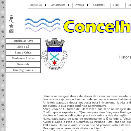
Freguesias
Associações
Eventos
Contactos
Links
Em
Musica ao Vivo
Xico e Zé
Banda Celtas
Histór
Mudanças Lisboa
Removals
Duo Big Banda
Situada na margem direita da ribeira de Litém, foi desanexada 
famosos os cajados de Litém e onde se destacaram os habitantes 
A história passada desta freguesia está intimamente ligada à
conquistou a sua independência administrativa.
A freguesia de S. Simão de Litém tem a sua sede na margem dir
Coelho que é exposto em “Quadros para uma Viagem a Portugal 
elações e fornece indicações preciosas sobre a vida da região.
Numa dada parte do texto do recenseamento lê-se que a “Vintan
Avelar e Cuba e Pipa e Centrãos-34 vizinhos”. Ora, sabe-se q
153 almas. Daqui, o autor conclui que “À primeira vista estam
Mas sigamos o curso desta ribeira de Litém...”.